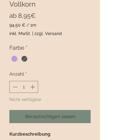
Vollkorn
Sale-
ab
8,95€
Preis
94,50 €
/
1m
94,50 €
inkl. MwSt.
|
zzgl. Versand
pro
1
Farbe
*
Meter
Anzahl
*
Nicht verfügbar
Benachrichtigen lassen
Kurzbeschreibung