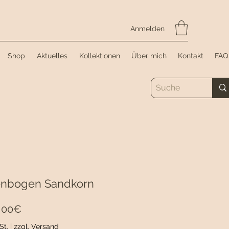
Anmelden
Shop
Aktuelles
Kollektionen
Über mich
Kontakt
FAQ
nbogen Sandkorn
Sale-
,00€
Preis
St.
|
zzgl. Versand