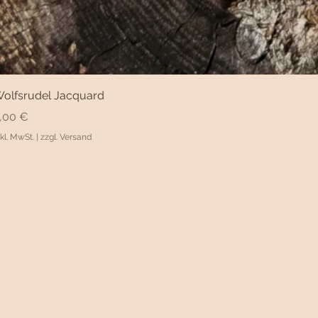
olfsrudel Jacquard
reis
,00 €
nkl. MwSt.
|
zzgl. Versand