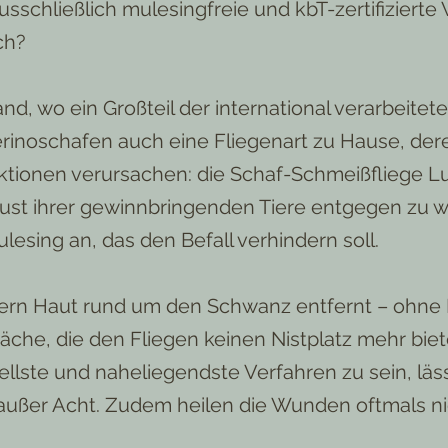
usschließlich mulesingfreie und kbT-zertifizierte
ch?
nd, wo ein Großteil der international verarbeit
erinoschafen auch eine Fliegenart zu Hause, der
ktionen verursachen: die Schaf-Schmeißfliege Lu
lust ihrer gewinnbringenden Tiere entgegen zu w
esing an, das den Befall verhindern soll.
ern Haut rund um den Schwanz entfernt – ohne
läche, die den Fliegen keinen Nistplatz mehr biet
nellste und naheliegendste Verfahren zu sein, läss
ußer Acht. Zudem heilen die Wunden oftmals nic